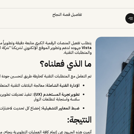
تفاصيل قصة النجاح
يتطلب تفعيل المنصات الرقمية الكبرى متابعة دقيقة وتطويراً مس
Vista
جهوده لدعم وتطوير الموقع الإلكتروني لشريكنا “شركة 
والمتطلبات التقنية.
ما الذي فعلناه؟
تم التعامل مع المتطلبات التقنية كخارطة طريق لتحسين جودة
الإدارة الفنية الشاملة:
معالجة البلاغات التقنية المتع
تطوير تجربة المستخدم (UX):
تنفيذ تعديلات تطويري
سلاسة واستجابة لتطلعات الزوار.
ضبط المعايير التشغيلية:
إخضاع كل تحديث لاختبارات أد
النتيجة:
أثمرت هذه الجهود عن إتمام كافة العمليات التطويرية بنجاح، م