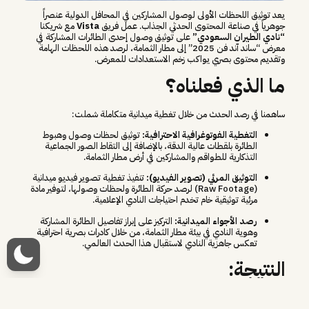
يعد توثيق اللحظات الأولى لوصول المشاركين في المحافل الدولية عنصراً
جوهرياً في صناعة المحتوى الحدثي الجذاب. عمل فريق
Vista
مع شريكنا
“نادي الطيران السعودي”
على توثيق وصول إحدى الطائرات المشاركة في
معرض “ساند آند فن 2025” إلى مطار الثمامة، لرصد هذه اللحظات الهامة
وتقديم محتوى بصري يواكب زخم الاستعدادات للمعرض.
ما الذي فعلناه؟
ساهمنا في رصد الحدث من خلال تغطية ميدانية متكاملة شملت:
التغطية الفوتوغرافية الاحترافية:
توثيق لحظات وصول وهبوط
الطائرة بلقطات عالية الدقة، بالإضافة إلى التقاط الصور الجماعية
التذكارية للطواقم والمشاركين في أرض مطار الثمامة.
التوثيق المرئي (تصوير الفيديو):
تنفيذ تغطية تصوير فيديو ميدانية
(Raw Footage) لرصد حركة الطائرة ولحظات وصولها، لتوفير مادة
مرئية توثيقية خام تخدم احتياجات النادي الإعلامية.
رصد الأجواء الميدانية:
التركيز على إبراز تفاصيل الطائرة المشاركة
وهوية النادي في بيئة مطار الثمامة، من خلال كادرات بصرية احترافية
تعكس جاهزية النادي لاستقبال هذا الحدث العالمي.
النتيجة:
أثمرت هذه التغطية عن توثيق أرشيفي متميز للحظات وصول المشاركين، مما
وفر مادة بصرية (صور وفيديو) غنية تم استخدامها في إبراز مراحل التحضير