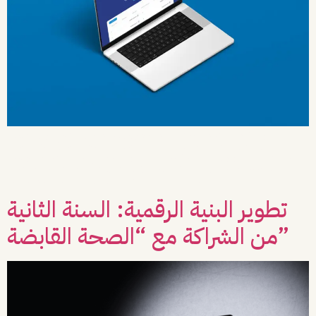
واجهت شركة “الصحة القابضة” تحدياً حيوياً يتطلب تقديم إجابات فورية وشاملة
للمستفيدين حول تداعيات الاندماج الرسمي للتجمعات الصحية الحديثة. برزت الحاجة
لبناء مرجع رقمي موثوق، يتسم بالشفافية والشمولية، كحل استراتيجي لإدارة التوقعات
وتهدئة المخاوف، على أن يتم إطلاقه خلال إطار زمني ضيق جداً. الحل الاستراتيجي لإدارة
الأزمة: استندت استراتيجية الفريق إلى تنفيذ حل تقني متكامل، […]
تطوير البنية الرقمية: السنة الثانية
من الشراكة مع “الصحة القابضة”