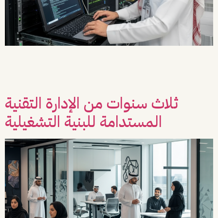
للسنة الثالثة على التوالي، جدد شريكنا عقد الخدمات المدارة، امتدادًا لشراكة انطلقت من
سنة 2024 ومستمرة، حيث يشمل إدارة الطلبات التقنية، والرخص، والبريد، واستضافة
الموقع وإدارة السيرفرات والنطاقات والتحديثات، مع متابعة الأداء والتقارير الدورية
والزيارات الميدانية، بما يدعم استقرار التشغيل واستمرارية الموقع. التحدي استمرارية
الخدمات دون انقطاع استجابة وفق SLA معياري إدارة منظمة للطلبات […]
ثلاث سنوات من الإدارة التقنية
المستدامة للبنية التشغيلية