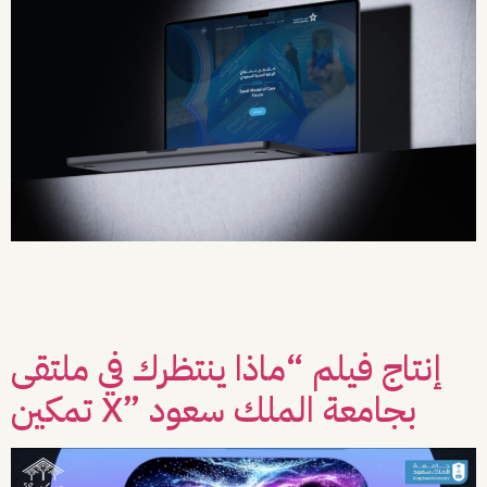
يتطلب القطاع الصحي مستوىً استثنائياً من استقرار الأنظمة وسرعة الاستجابة التقنية.
وبعد عام من العمل المتواصل على الموقع الإلكتروني لشركة “الصحة القابضة”، يستمر
التعاون في Vista من خلال تجديد عقد “الدعم الفني والصيانة والتطوير” للسنة الثانية
على التوالي، تأكيداً على الثقة في جودة الحلول التقنية وكفاءة التنفيذ. ما الذي فعلناه؟
تجاوزت مهام الفريق تقديم الدعم […]
إنتاج فيلم “ماذا ينتظرك في ملتقى
تمكين X” بجامعة الملك سعود