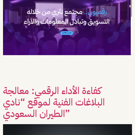
يتطلب بناء المنصات الرقمية المتخصصة توازناً بين سهولة الاستخدام وقوة الأداء
التقني. عمل فريق Vista مع شريكنا منصة “دليل الوكالات – رقميون” على تطوير
الموقع الإلكتروني وإطلاق مجموعة من المزايا المتقدمة التي تدعم نموذج الوكالات
المدفوعة، لضمان تجربة مستخدم واضحة ومنظمة. ما الذي فعلناه؟ ركز العمل على بناء
بنية تحتية رقمية متكاملة من خلال: تطوير […]
كفاءة الأداء الرقمي: معالجة
البلاغات الفنية لموقع “نادي
الطيران السعودي”