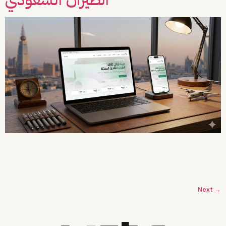
يتطلب تعزيز الحضور الرقمي للمنظمات الرائدة بنية تقنية متطورة تجمع بين جمالية
التصميم وكفاءة الأداء. عمل فريق Vista مع شريكنا “نادي الطيران السعودي” على
مشروع تطوير متكامل للموقع الإلكتروني، يواكب احتياجات المستخدمين ويعزز من تجربة
التصفح. ما الذي فعلناه؟ بدأنا بتحليل وتصميم واجهات الموقع وتجربة المستخدم، ثم
انتقلنا لمراحل التنفيذ التقني التي شملت: تطوير الواجهات […]
Next
→