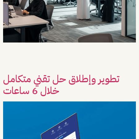
تعتمد كبرى المؤسسات الإعلامية على الاستقرار التقني كركيزة أساسية للإبداع. ومن هذا
المنطلق، يستمر العمل في Vista على تجديد عقد “الخدمات المدارة” مع شريكنا
الاستراتيجي شركة “الإعلام المتكاملة” للسنة الثالثة على التوالي، لنواصل معاً رحلة التميز
الرقمي وضمان استمرارية الأعمال بأعلى المعايير. ما الذي فعلناه؟ يتجاوز دورنا الإدارة
التقليدية؛ حيث نمثل الذراع التقني الذي يضمن […]
تطوير وإطلاق حل تقني متكامل
خلال 6 ساعات