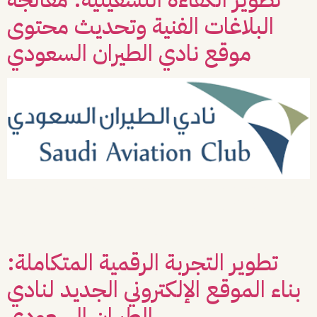
البلاغات الفنية وتحديث محتوى
موقع نادي الطيران السعودي
يتطلب الحفاظ على منصة رقمية رائدة متابعة دقيقة وتطويراً مستمراً لضمان تجربة
مستخدم خالية من العوائق. عمل فريق Vista مع شريكنا “نادي الطيران السعودي” على
خطة عمل مركزة لمعالجة البلاغات الفنية وتحديث بيانات الموقع، لضمان استقرار الأداء
ومواكبة آخر المستجدات. ما الذي فعلناه؟ تعاملنا مع المتطلبات التقنية والمحتوى بآلية
منظمة شملت: معالجة البلاغات الفنية: التعامل […]
تطوير التجربة الرقمية المتكاملة:
بناء الموقع الإلكتروني الجديد لنادي
الطيران السعودي