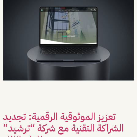
يعد استقرار المنصات الرقمية وتلبية احتياجات المستخدمين بشكل فوري ركيزة أساسية في
جودة الخدمة. عمل فريق Vista مع شريكنا “نادي الطيران السعودي” على معالجة 6
بلاغات فنية عاجلة، لضمان سلاسة الاستخدام واستقرار النظام بشكل كامل. ما الذي
فعلناه؟ شملت خطة العمل تنفيذ مجموعة من الإصلاحات والتحديثات الدقيقة التي
تضمنت: تحديث المحتوى وبطاقات الخدمات: معالجة الملاحظات […]
تعزيز الموثوقية الرقمية: تجديد
الشراكة التقنية مع شركة “ترشيد”