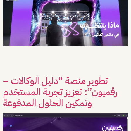
يتطلب إطلاق المبادرات النوعية رسائل بصرية قوية تحفز الجمهور وتثير اهتمامهم.
وبالشراكة مع “جامعة الملك سعود”، تولى فريق Vista مهمة إنتاج فيلم قصير بعنوان
“ماذا ينتظرك في ملتقى تمكين X؟”، ليكون بمثابة البوابة البصرية التي تفتح آفاق
التوقعات للمشاركين قبل انطلاق الحدث. ما الذي فعلناه؟ تم العمل على تحويل النص
الأولي إلى تجربة سينمائية مكتملة […]
تطوير منصة “دليل الوكالات –
رقميون”: تعزيز تجربة المستخدم
وتمكين الحلول المدفوعة