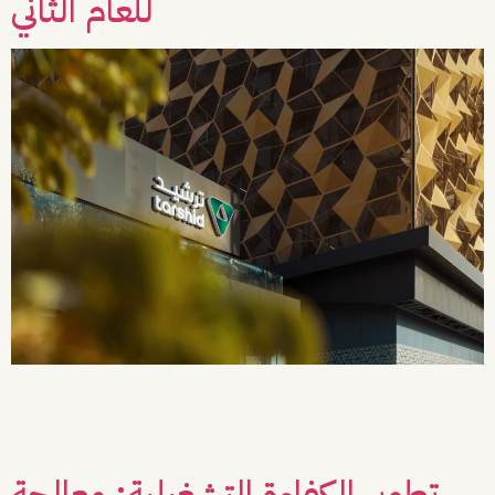
للعام الثاني
إن استمرارية الشراكات التقنية هي البرهان الأكبر على جودة المخرجات وكفاءة الدعم.
للسنة الثانية على التوالي، جدد شريكنا شركة “ترشيد” ثقته في فريق Vista لتولي مهام
الدعم الفني الشامل للموقع الإلكتروني، وذلك بعد عام كامل من العمل المستمر في
تعزيز استقرار الموقع ومعالجة متطلباته التقنية. ما الذي فعلناه؟ واصلنا تقديم الدعم
الفني لضمان كفاءة الموقع […]
تطوير الكفاءة التشغيلية: معالجة