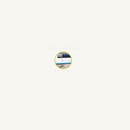
أحدث قصص النجاح
3 weeks ago